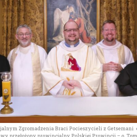
ncjalnym Zgromadzenia Braci Pocieszycieli z Getsemani 
nowy przełożony prowincjalny Polskiej Prowincji – o. Tom