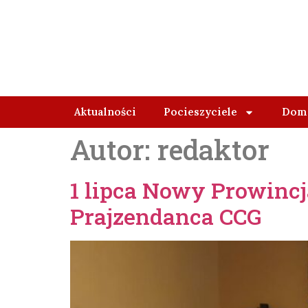
Aktualności
Pocieszyciele
Domy
Autor:
redaktor
1 lipca Nowy Prowincja
Prajzendanca CCG