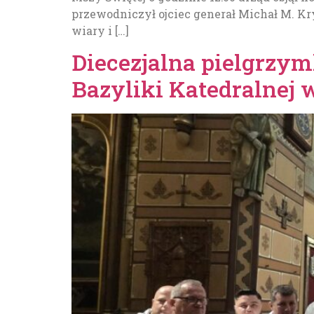
przewodniczył ojciec generał Michał M. K
wiary i […]
Diecezjalna pielgrzy
Bazyliki Katedralnej