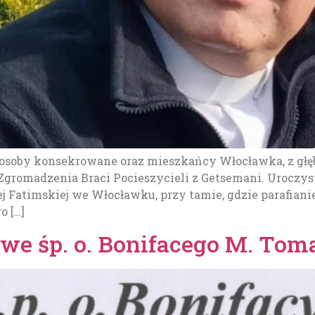
y, osoby konsekrowane oraz mieszkańcy Włocławka, z gł
gromadzenia Braci Pocieszycieli z Getsemani. Uroczyst
żej Fatimskiej we Włocławku, przy tamie, gdzie parafian
o […]
owe śp. o. Bonifacego M. To