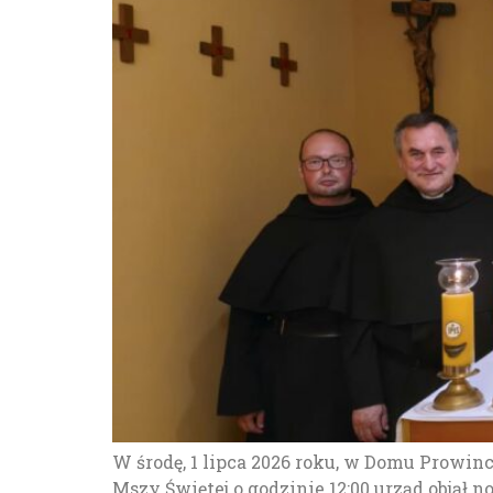
W środę, 1 lipca 2026 roku, w Domu Prowi
Mszy Świętej o godzinie 12:00 urząd objął 