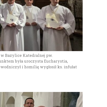
. w Bazylice Katedralnej pw.
nktem była uroczysta Eucharystia,
odniczył i homilię wygłosił ks. infułat