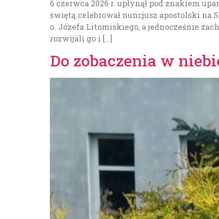
6 czerwca 2026 r. upłynął pod znakiem upa
świętą celebrował nuncjusz apostolski na S
o. Józefa Litomiskiego, a jednocześnie za
rozwijali go i […]
Do zobaczenia w niebi