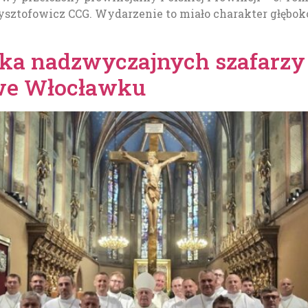
rysztofowicz CCG. Wydarzenie to miało charakter głęb
mka nadzwyczajnych szafarzy
 we Włocławku