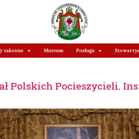
 zakonne
Muzeum
Posługa
Stowarzy
ł Polskich Pocieszycieli. In