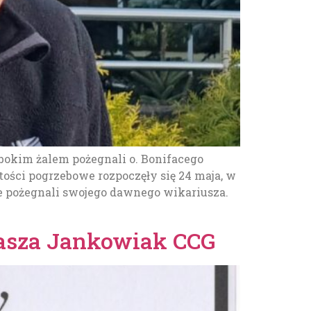
ębokim żalem pożegnali o. Bonifacego
ości pogrzebowe rozpoczęły się 24 maja, w
ie pożegnali swojego dawnego wikariusza.
masza Jankowiak CCG