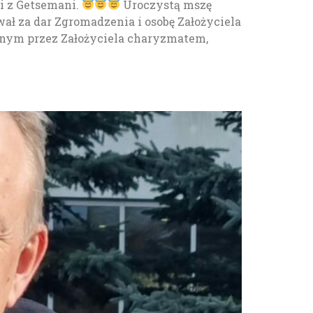
i z Getsemani.
Uroczystą mszę
wał za dar Zgromadzenia i osobę Założyciela
wionym przez Założyciela charyzmatem,