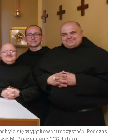
odbyła się wyjątkowa uroczystość. Podczas
asz M. Prajzendanc CCG. Liturgii