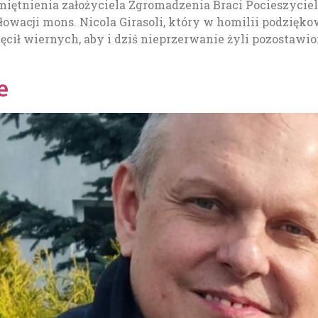
miętnienia założyciela Zgromadzenia Braci Pocieszyciel
łowacji mons. Nicola Girasoli, który w homilii podzięko
chęcił wiernych, aby i dziś nieprzerwanie żyli pozosta
e