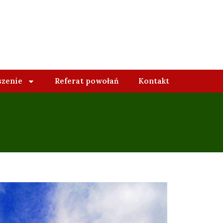
szenie
Referat powołań
Kontakt