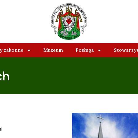
 zakonne
Muzeum
Posługa
Stowarzy
ch
ni