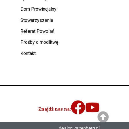
Dom Prowincjalny
Stowarzyszenie
Referat Powołań
Prośby o modlitwę
Kontakt
Znajdź nas na:
design:
gutenberg.pl