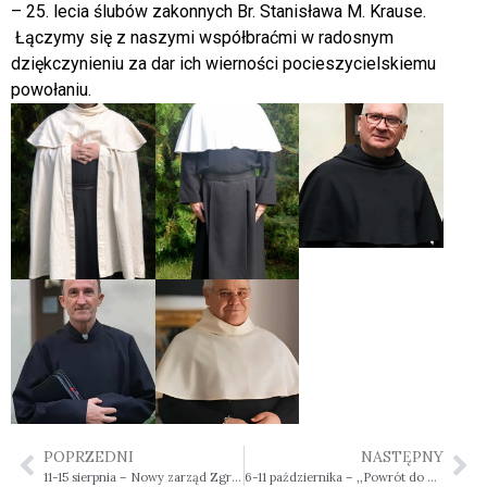
– 25. lecia ślubów zakonnych Br. Stanisława M. Krause.
Łączymy się z naszymi współbraćmi w radosnym
dziękczynieniu za dar ich wierności pocieszycielskiemu
powołaniu.
POPRZEDNI
NASTĘPNY
11-15 sierpnia – Nowy zarząd Zgromadzenia Braci Pocieszycieli z Getsemani
6-11 października – ,,Powrót do gniazda”