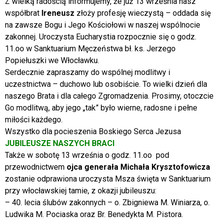
Z wielką radością informujemy, że już 13 września nasz
współbrat
Ireneusz
złoży profesję wieczystą – oddada się
na zawsze Bogu i Jego Kościołowi w naszej wspólnocie
zakonnej. Uroczysta Eucharystia rozpocznie się o godz.
11.oo w Sanktuarium Męczeństwa bł. ks. Jerzego
Popiełuszki we Włocławku.
Serdecznie zapraszamy do wspólnej modlitwy i
uczestnictwa – duchowo lub osobiście. To wielki dzień dla
naszego Brata i dla całego Zgromadzenia. Prosimy, otoczcie
Go modlitwą, aby jego „tak” było wierne, radosne i pełne
miłości każdego.
Wszystko dla pocieszenia Boskiego Serca Jezusa
JUBILEUSZE NASZYCH BRACI
Także w sobotę 13 września o godz. 11.oo pod
przewodnictwem
ojca generała Michała Krysztofowicza
zostanie odprawiona uroczysta Msza święta w Sanktuarium
przy włocławskiej tamie, z okazji jubileuszu:
– 40. lecia ślubów zakonnych – o. Zbigniewa M. Winiarza, o.
Ludwika M. Pociaska oraz Br. Benedykta M. Pistora.