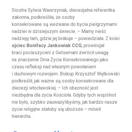
Siostra Sylwia Wawrzyniak, diecezjalna referentka
zakonna, podkreśliła, że osoby
konsekrowane są wezwane do bycia pielgrzymami
nadziei w dzisiejszym świecie. – Mamy nieść
nadzieję tam, gdzie jej brakuje – powiedziała. Z kolei
ojciec Bonifacy Jankowiak CCG
, prowincjał
braci pocieszycieli z Getsemani zwrócił uwagę
na znaczenie Dnia Życia Konsekrowanego jako
czasu refleksji nad własnym powołaniem
i duchowym rozwojem. Biskup Krzysztof Wętkowski
podkreślił, jak ważne są osoby konsekrowane dla
diecezji włocławskiej. – Ich obecność jest
niezbędna dla życia Kościoła. Gdyby tych wspólnot
nie było, szybko zauważylibyśmy, jak bardzo nasze
życie religijne stałoby się uboższe – mówił
hierarcha.