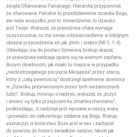
święta Ofiarowania Pańskiego. Hierarcha przypomniał,
że ofiarowanie Pańskie to przedstawienie dziecka Bogu,
ale nade wszystko jest to stwierdzenie, to dziecko
jest Twoje. Wskazał, że prawdziwa ofiara wymaga
oczyszczenia, co ma swoje odzwierciedlenie w biblijnym
obrazie przecedzenia ich jak złoto i srebro (Ml 3, 1-4).
Odwołując się do postaci Symeona, biskup ukazał,
że prawdziwa nadzieja opiera się na wiernym zaufaniu
Bożym obietnicom, jak miało to miejsce w przypadku
„niedostrzeganego poczęcia Mesjasza” przez starca,
który z „całą pewnością” dostrzegł spełnienie obietnicy
w „Dziecku, przyniesionym przez tych niezamożnych
ludzi”. Biskup, mówiąc o nadziei, wskazał, że „krzyż
i śmierć są tylko przejściem ku zmartwychwstaniu”,
podkreślając, iż nadzieja jest wpisana w naszą wiarę
i prowadzi do całkowitego oddania się Bogu. Biskup
zaznaczył, iż królestwo Boże jest w nas i zachęcał
do powrotu do historii świadków nadziei, takich jak