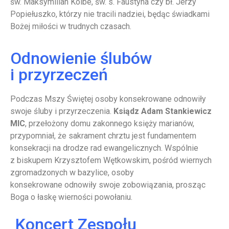
św. Maksymilian Kolbe, św. s. Faustyna czy bł. Jerzy
Popiełuszko, którzy nie tracili nadziei, będąc świadkami
Bożej miłości w trudnych czasach.
Odnowienie ślubów
i przyrzeczeń
Podczas Mszy Świętej osoby konsekrowane odnowiły
swoje śluby i przyrzeczenia.
Ksiądz Adam Stankiewicz
MIC
, przełożony domu zakonnego księży marianów,
przypomniał, że sakrament chrztu jest fundamentem
konsekracji na drodze rad ewangelicznych. Wspólnie
z biskupem Krzysztofem Wętkowskim, pośród wiernych
zgromadzonych w bazylice, osoby
konsekrowane odnowiły swoje zobowiązania, prosząc
Boga o łaskę wierności powołaniu.
Koncert Zespołu