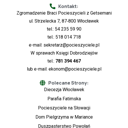
Kontakt:
Zgromadzenie Braci Pocieszycieli z Getsemani
ul. Strzelecka 7, 87‑800 Włocławek
tel.: 54 235 59 90
tel.: 518 014 718
e-mail:
sekretarz@pocieszyciele.pl
W sprawach Księgi Dobrodziejów
tel.:
781 394 467
lub e-mail:
ekonom@pocieszyciele.pl
Polecane Strony:
Diecezja Włocławek
Parafia Fatimska
Pocieszyciele na Słowacji
Dom Pielgrzyma w Mariance
Duszpasterstwo Powołań