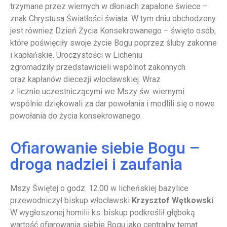
trzymane przez wiernych w dłoniach zapalone świece –
znak Chrystusa Światłości świata. W tym dniu obchodzony
jest również Dzień Życia Konsekrowanego – święto osób,
które poświęciły swoje życie Bogu poprzez śluby zakonne
i kapłańskie. Uroczystości w Licheniu
zgromadziły przedstawicieli wspólnot zakonnych
oraz kapłanów diecezji włocławskiej. Wraz
z licznie uczestniczącymi we Mszy św. wiernymi
wspólnie dziękowali za dar powołania i modlili się o nowe
powołania do życia konsekrowanego.
Ofiarowanie siebie Bogu –
droga nadziei i zaufania
Mszy Świętej o godz. 12.00 w licheńskiej bazylice
przewodniczył biskup włocławski
Krzysztof Wętkowski
.
W wygłoszonej homilii ks. biskup podkreślił głęboką
wartość ofiarowania siebie Bogu jako centralny temat