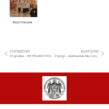
Biuro Prasowe
POPRZEDNI
NASTĘPNY
20 grudnia – SPOTKANIE WIGILIJNE LITURGICZNEJ SŁUŻBY OŁTARZA PARAFII PW. DUCHA ŚW. WE WŁOCŁAWKU MICHELINIE
2 lutego – Sanktuarium Męczeństwa Bł. Ks. Jerzego Popiełuszki we Włocławku