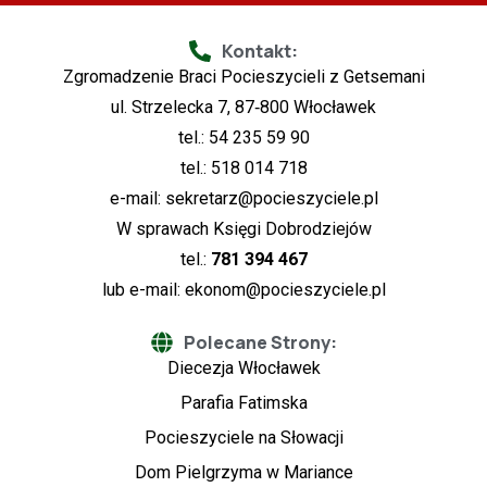
Kontakt:
Zgromadzenie Braci Pocieszycieli z Getsemani
ul. Strzelecka 7, 87‑800 Włocławek
tel.: 54 235 59 90
tel.: 518 014 718
e-mail:
sekretarz@pocieszyciele.pl
W sprawach Księgi Dobrodziejów
tel.:
781 394 467
lub e-mail:
ekonom@pocieszyciele.pl
Polecane Strony:
Diecezja Włocławek
Parafia Fatimska
Pocieszyciele na Słowacji
Dom Pielgrzyma w Mariance