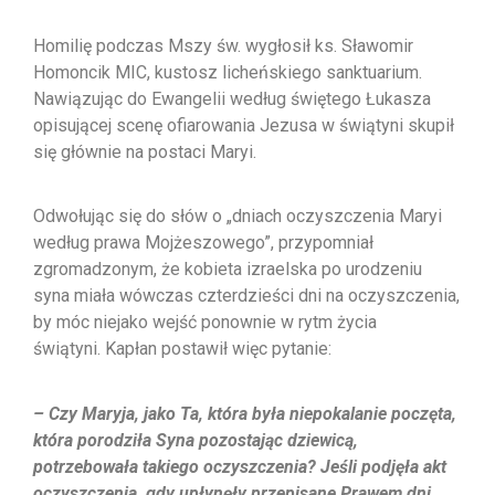
Homilię podczas Mszy św. wygłosił ks. Sławomir
Homoncik MIC, kustosz licheńskiego sanktuarium.
Nawiązując do Ewangelii według świętego Łukasza
opisującej scenę ofiarowania Jezusa w świątyni skupił
się głównie na postaci Maryi.
Odwołując się do słów o „dniach oczyszczenia Maryi
według prawa Mojżeszowego”, przypomniał
zgromadzonym, że kobieta izraelska po urodzeniu
syna miała wówczas czterdzieści dni na oczyszczenia,
by móc niejako wejść ponownie w rytm życia
świątyni. Kapłan postawił więc pytanie:
– Czy Maryja, jako Ta, która była niepokalanie poczęta,
która porodziła Syna pozostając
dziewicą,
potrzebowała takiego oczyszczenia? Jeśli podjęła akt
oczyszczenia, gdy upłynęły
przepisane Prawem dni,