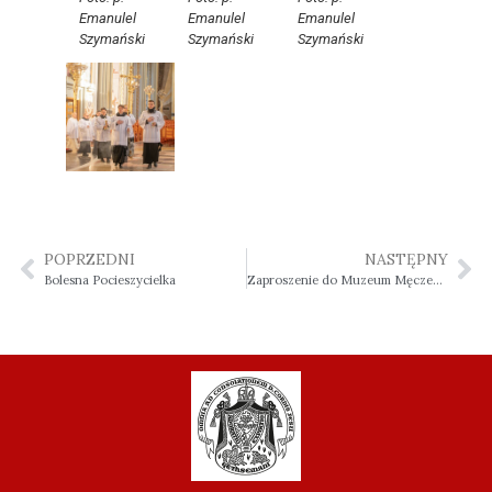
Emanulel
Emanulel
Emanulel
Szymański
Szymański
Szymański
POPRZEDNI
NASTĘPNY
Bolesna Pocieszycielka
Zaproszenie do Muzeum Męczeństwa bł. ks. Jerzego Popiełuszki we Włocławku