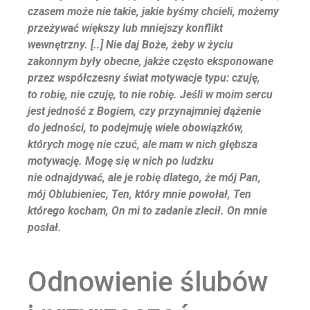
czasem może nie takie, jakie byśmy chcieli, możemy
przeżywać większy lub
mniejszy konflikt
wewnętrzny. [..] Nie daj Boże, żeby w życiu
zakonnym były obecne, jakże
często eksponowane
przez współczesny świat motywacje typu: czuję,
to robię, nie czuję, to
nie robię. Jeśli w moim sercu
jest jedność z Bogiem, czy przynajmniej dążenie
do jedności, to
podejmuję wiele obowiązków,
których mogę nie czuć, ale mam w nich głębsza
motywację.
Mogę się w nich po ludzku
nie odnajdywać, ale je robię dlatego, że mój Pan,
mój Oblubieniec,
Ten, który mnie powołał, Ten
którego kocham, On mi to zadanie zlecił. On mnie
posłał.
Odnowienie ślubów