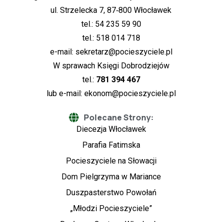
ul. Strzelecka 7, 87‑800 Włocławek
tel.: 54 235 59 90
tel.: 518 014 718
e-mail:
sekretarz@pocieszyciele.pl
W sprawach Księgi Dobrodziejów
tel.:
781 394 467
lub e-mail:
ekonom@pocieszyciele.pl
Polecane Strony:
Diecezja Włocławek
Parafia Fatimska
Pocieszyciele na Słowacji
Dom Pielgrzyma w Mariance
Duszpasterstwo Powołań
„Młodzi Pocieszyciele”