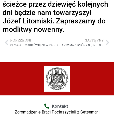
ścieżce przez dziewięć kolejnych
dni będzie nam towarzyszył
Józef Litomiski. Zapraszamy do
modlitwy nowenny.
POPRZEDNI
NASTĘPNY
21 MAJA – MISJE ŚWIĘTE W PARAFII DUCHA ŚWIĘTEGO
CHARYZMAT, KTÓRY SIĘ NIE STARZEJE
Kontakt:
Zgromadzenie Braci Pocieszycieli z Getsemani