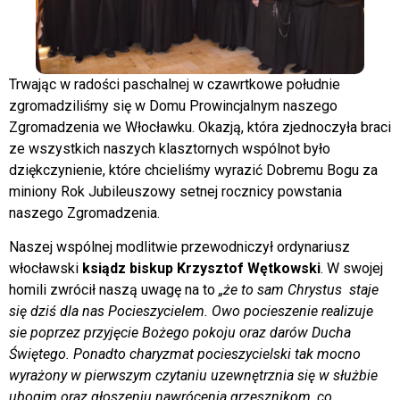
Trwając w radości paschalnej w czawrtkowe południe
zgromadziliśmy się w Domu Prowincjalnym naszego
Zgromadzenia we Włocławku. Okazją, która zjednoczyła braci
ze wszystkich naszych klasztornych wspólnot było
dziękczynienie, które chcieliśmy wyrazić Dobremu Bogu za
miniony Rok Jubileuszowy setnej rocznicy powstania
naszego Zgromadzenia.
Naszej wspólnej modlitwie przewodniczył ordynariusz
włocławski
ksiądz biskup Krzysztof Wętkowski
. W swojej
homili zwrócił naszą uwagę na to
„że to sam Chrystus
staje
się dziś dla nas Pocieszycielem. Owo pocieszenie realizuje
sie poprzez przyjęcie Bożego pokoju oraz darów Ducha
Świętego. Ponadto charyzmat pocieszycielski tak mocno
wyrażony w pierwszym czytaniu uzewnętrznia się w służbie
ubogim oraz głoszeniu nawrócenia grzesznikom, co