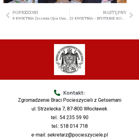
POPRZEDNI
NASTĘPNY
8 KWIETNIA Życzenia Ojca Generała
22 KWIETNIA – SPOTKNIE KONSEKROWANYCH DIECEZJI WŁOCŁAWSKIEJ
Kontakt:
Zgromadzenie Braci Pocieszycieli z Getsemani
ul. Strzelecka 7, 87‑800 Włocławek
tel.: 54 235 59 90
tel.: 518 014 718
e-mail:
sekretarz@pocieszyciele.pl