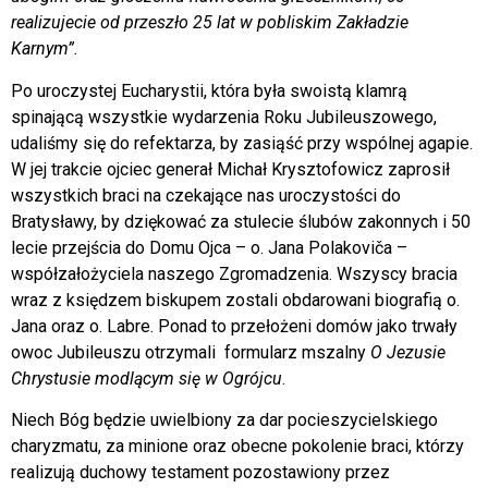
realizujecie od przeszło 25 lat w pobliskim Zakładzie
Karnym”.
Po uroczystej Eucharystii, która była swoistą klamrą
spinającą wszystkie wydarzenia Roku Jubileuszowego,
udaliśmy się do refektarza, by zasiąść przy wspólnej agapie.
W jej trakcie ojciec generał Michał Krysztofowicz zaprosił
wszystkich braci na czekające nas uroczystości do
Bratysławy, by dziękować za stulecie ślubów zakonnych i 50
lecie przejścia do Domu Ojca – o. Jana Polakoviča –
współzałożyciela naszego Zgromadzenia. Wszyscy bracia
wraz z księdzem biskupem zostali obdarowani biografią o.
Jana oraz o. Labre. Ponad to przełożeni domów jako trwały
owoc Jubileuszu otrzymali formularz mszalny
O Jezusie
Chrystusie modlącym się w Ogrójcu
.
Niech Bóg będzie uwielbiony za dar pocieszycielskiego
charyzmatu, za minione oraz obecne pokolenie braci, którzy
realizują duchowy testament pozostawiony przez