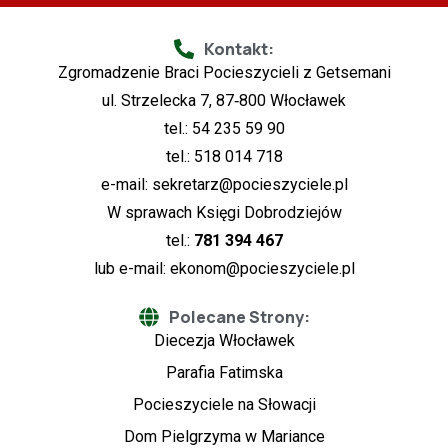
Kontakt:
Zgromadzenie Braci Pocieszycieli z Getsemani
ul. Strzelecka 7, 87‑800 Włocławek
tel.: 54 235 59 90
tel.: 518 014 718
e-mail:
sekretarz@pocieszyciele.pl
W sprawach Księgi Dobrodziejów
tel.:
781 394 467
lub e-mail:
ekonom@pocieszyciele.pl
Polecane Strony:
Diecezja Włocławek
Parafia Fatimska
Pocieszyciele na Słowacji
Dom Pielgrzyma w Mariance