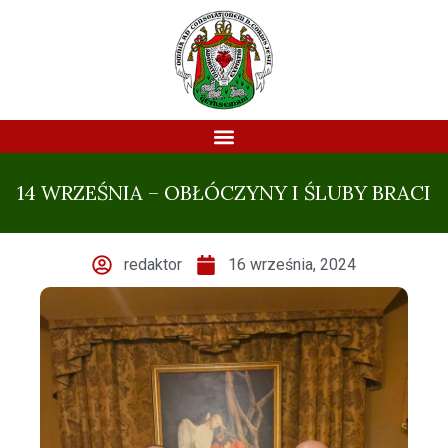
14 WRZEŚNIA – OBŁÓCZYNY I ŚLUBY BRACI
redaktor
16 września, 2024