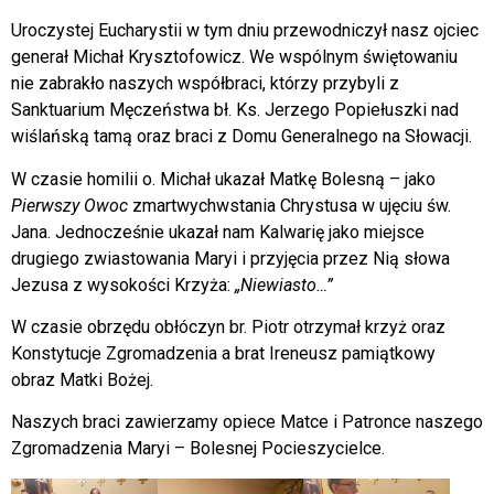
Uroczystej Eucharystii w tym dniu przewodniczył nasz ojciec
generał Michał Krysztofowicz. We wspólnym świętowaniu
nie zabrakło naszych współbraci, którzy przybyli z
Sanktuarium Męczeństwa bł. Ks. Jerzego Popiełuszki nad
wiślańską tamą oraz braci z Domu Generalnego na Słowacji.
W czasie homilii o. Michał ukazał Matkę Bolesną – jako
Pierwszy Owoc
zmartwychwstania Chrystusa w ujęciu św.
Jana. Jednocześnie ukazał nam Kalwarię jako miejsce
drugiego zwiastowania Maryi i przyjęcia przez Nią słowa
Jezusa z wysokości Krzyża:
„Niewiasto…”
W czasie obrzędu obłóczyn br. Piotr otrzymał krzyż oraz
Konstytucje Zgromadzenia a brat Ireneusz pamiątkowy
obraz Matki Bożej.
Naszych braci zawierzamy opiece Matce i Patronce naszego
Zgromadzenia Maryi – Bolesnej Pocieszycielce.