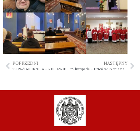
POPRZEDNI
NASTĘPNY
29 PAŹDZIERNIKA – RELIKWIE FRANCISZKAŃSKICH MĘCZENNIKÓW W SANKTUARIUM BŁ. KS. JERZEGO
25 listopada – Dzień skupienia nadzwyczajnych szafarzy Komunii Świętej diecezji włocławskiej