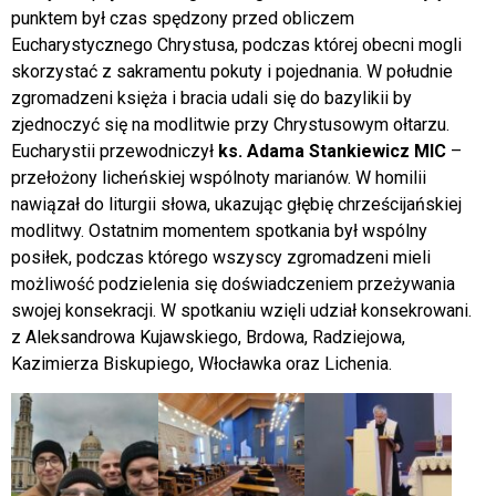
punktem był czas spędzony przed obliczem
Eucharystycznego Chrystusa, podczas której obecni mogli
skorzystać z sakramentu pokuty i pojednania. W południe
zgromadzeni księża i bracia udali się do bazylikii by
zjednoczyć się na modlitwie przy Chrystusowym ołtarzu.
Eucharystii przewodniczył
ks. Adama Stankiewicz MIC
–
przełożony licheńskiej wspólnoty marianów. W homilii
nawiązał do liturgii słowa, ukazując głębię chrześcijańskiej
modlitwy. Ostatnim momentem spotkania był wspólny
posiłek, podczas którego wszyscy zgromadzeni mieli
możliwość podzielenia się doświadczeniem przeżywania
swojej konsekracji. W spotkaniu wzięli udział konsekrowani.
z Aleksandrowa Kujawskiego, Brdowa, Radziejowa,
Kazimierza Biskupiego, Włocławka oraz Lichenia.