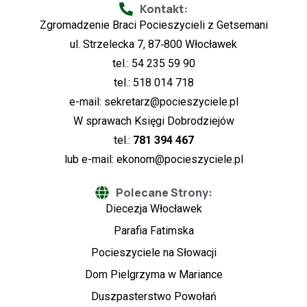
Kontakt:
Zgromadzenie Braci Pocieszycieli z Getsemani
ul. Strzelecka 7, 87‑800 Włocławek
tel.: 54 235 59 90
tel.: 518 014 718
e-mail:
sekretarz@pocieszyciele.pl
W sprawach Księgi Dobrodziejów
tel.:
781 394 467
lub e-mail:
ekonom@pocieszyciele.pl
Polecane Strony:
Diecezja Włocławek
Parafia Fatimska
Pocieszyciele na Słowacji
Dom Pielgrzyma w Mariance
Duszpasterstwo Powołań