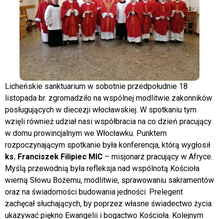
Licheńskie sanktuarium w sobotnie przedpołudnie 18
listopada br. zgromadziło na wspólnej modlitwie zakonników
posługujących w diecezji włocławskiej. W spotkaniu tym
wzięli również udział nasi współbracia na co dzień pracujący
w domu prowincjalnym we Włocławku. Punktem
rozpoczynającym spotkanie była konferencja, którą wygłosił
ks. Franciszek Filipiec MIC
– misjonarz pracujący w Afryce.
Myślą przewodnią była refleksja nad wspólnotą Kościoła
wierną Słowu Bożemu, modlitwie, sprawowaniu sakramentów
oraz na świadomości budowania jedności. Prelegent
zachęcał słuchających, by poprzez własne świadectwo życia
ukazywać piękno Ewangelii i bogactwo Kościoła. Kolejnym