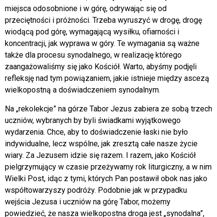
miejsca odosobnione i w górę, odrywając się od
przeciętności i próżności. Trzeba wyruszyć w drogę, drogę
wiodącą pod górę, wymagającą wysiłku, ofiarności i
koncentracji, jak wyprawa w góry. Te wymagania są ważne
także dla procesu synodalnego, w realizację którego
zaangażowaliśmy się jako Kościół. Warto, abyśmy podjęli
refleksję nad tym powiązaniem, jakie istnieje między ascezą
wielkopostną a doświadczeniem synodalnym.
Na „rekolekcje” na górze Tabor Jezus zabiera ze sobą trzech
uczniów, wybranych by byli świadkami wyjątkowego
wydarzenia. Chce, aby to doświadczenie łaski nie było
indywidualne, lecz wspólne, jak zresztą całe nasze życie
wiary. Za Jezusem idzie się razem. I razem, jako Kościół
pielgrzymujący w czasie przeżywamy rok liturgiczny, a w nim
Wielki Post, idąc z tymi, których Pan postawił obok nas jako
współtowarzyszy podróży. Podobnie jak w przypadku
wejścia Jezusa i uczniów na górę Tabor, możemy
powiedzieć, że nasza wielkopostna droga jest „synodalna”,