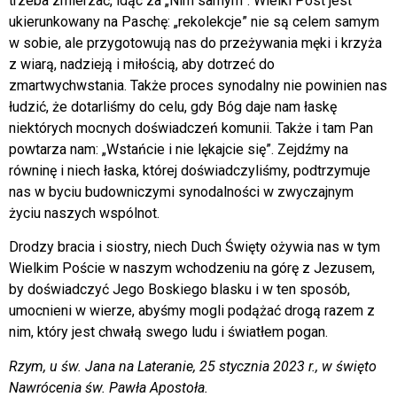
trzeba zmierzać, idąc za „Nim samym”. Wielki Post jest
ukierunkowany na Paschę: „rekolekcje” nie są celem samym
w sobie, ale przygotowują nas do przeżywania męki i krzyża
z wiarą, nadzieją i miłością, aby dotrzeć do
zmartwychwstania. Także proces synodalny nie powinien nas
łudzić, że dotarliśmy do celu, gdy Bóg daje nam łaskę
niektórych mocnych doświadczeń komunii. Także i tam Pan
powtarza nam: „Wstańcie i nie lękajcie się”. Zejdźmy na
równinę i niech łaska, której doświadczyliśmy, podtrzymuje
nas w byciu budowniczymi synodalności w zwyczajnym
życiu naszych wspólnot.
Drodzy bracia i siostry, niech Duch Święty ożywia nas w tym
Wielkim Poście w naszym wchodzeniu na górę z Jezusem,
by doświadczyć Jego Boskiego blasku i w ten sposób,
umocnieni w wierze, abyśmy mogli podążać drogą razem z
nim, który jest chwałą swego ludu i światłem pogan.
Rzym, u św. Jana na Lateranie, 25 stycznia 2023 r., w święto
Nawrócenia św. Pawła Apostoła.