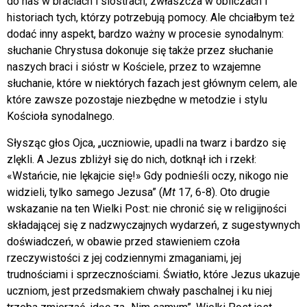
do nas w braciach i siostrach, zwłaszcza w obliczach i
historiach tych, którzy potrzebują pomocy. Ale chciałbym też
dodać inny aspekt, bardzo ważny w procesie synodalnym:
słuchanie Chrystusa dokonuje się także przez słuchanie
naszych braci i sióstr w Kościele, przez to wzajemne
słuchanie, które w niektórych fazach jest głównym celem, ale
które zawsze pozostaje niezbędne w metodzie i stylu
Kościoła synodalnego.
Słysząc głos Ojca, „uczniowie, upadli na twarz i bardzo się
zlękli. A Jezus zbliżył się do nich, dotknął ich i rzekł:
«Wstańcie, nie lękajcie się!» Gdy podnieśli oczy, nikogo nie
widzieli, tylko samego Jezusa” (
Mt
17, 6-8). Oto drugie
wskazanie na ten Wielki Post: nie chronić się w religijności
składającej się z nadzwyczajnych wydarzeń, z sugestywnych
doświadczeń, w obawie przed stawieniem czoła
rzeczywistości z jej codziennymi zmaganiami, jej
trudnościami i sprzecznościami. Światło, które Jezus ukazuje
uczniom, jest przedsmakiem chwały paschalnej i ku niej