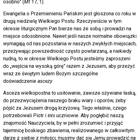
osobno” (
Mt
17, 1).
Ewangelia o Przemienieniu Pańskim jest głoszona co roku w
drugą niedzielę Wielkiego Postu. Rzeczywiście w tym
okresie liturgicznym Pan bierze nas ze sobą i prowadzi na
miejsce odosobnione. Nawet jeśli nasze normalne obowiązki
wymagają od nas pozostania w naszych zwykłych miejscach,
przeżywając powszedniość często powtarzaną, a niekiedy
nudną, to w okresie Wielkiego Postu jesteśmy zaproszeni
do „wejścia na wysoką górę” razem z Jezusem, aby przeżyć
wraz ze świętym ludem Bożym szczególne
doświadczenie
ascezy
.
Asceza wielkopostna to usiłowanie, zawsze ożywiane łaską,
do przezwyciężenia naszego braku wiary i oporów, żeby
pójść za Jezusem drogą krzyżową. Tego właśnie, czego
potrzebowali Piotr i inni uczniowie. Aby pogłębić naszą
znajomość Nauczyciela, by w pełni zrozumieć i przyjąć
tajemnicę boskiego zbawienia, realizowanego w całkowitym
darze z siebie z miłości, musimy dać się Jemu prowadzić na