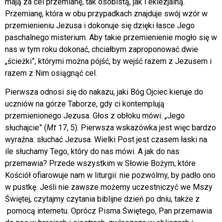
mają za cel przemianę, tak osobistą, jak i eklezjalną.
Przemianę, która w obu przypadkach znajduje swój wzór w
przemienieniu Jezusa i dokonuje się dzięki łasce Jego
paschalnego misterium. Aby takie przemienienie mogło się w
nas w tym roku dokonać, chciałbym zaproponować dwie
„ścieżki”, którymi można pójść, by wejść razem z Jezusem i
razem z Nim osiągnąć cel.
Pierwsza odnosi się do nakazu, jaki Bóg Ojciec kieruje do
uczniów na górze Taborze, gdy ci kontemplują
przemienionego Jezusa. Głos z obłoku mówi: „Jego
słuchajcie” (
Mt
17, 5). Pierwsza wskazówka jest więc bardzo
wyraźna: słuchać Jezusa. Wielki Post jest czasem łaski na
ile słuchamy Tego, który do nas mówi. A jak do nas
przemawia? Przede wszystkim w Słowie Bożym, które
Kościół ofiarowuje nam w liturgii: nie pozwólmy, by padło ono
w pustkę. Jeśli nie zawsze możemy uczestniczyć we Mszy
Świętej, czytajmy czytania biblijne dzień po dniu, także z
pomocą internetu. Oprócz Pisma Świętego, Pan przemawia