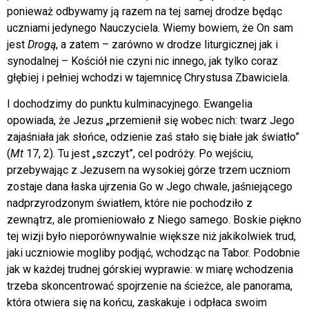
ponieważ odbywamy ją razem na tej samej drodze będąc
uczniami jedynego Nauczyciela. Wiemy bowiem, że On sam
jest
Drogą
, a zatem – zarówno w drodze liturgicznej jak i
synodalnej – Kościół nie czyni nic innego, jak tylko coraz
głębiej i pełniej wchodzi w tajemnicę Chrystusa Zbawiciela.
I dochodzimy do punktu kulminacyjnego. Ewangelia
opowiada, że Jezus „przemienił się wobec nich: twarz Jego
zajaśniała jak słońce, odzienie zaś stało się białe jak światło”
(
Mt
17, 2). Tu jest „szczyt”, cel podróży. Po wejściu,
przebywając z Jezusem na wysokiej górze trzem uczniom
zostaje dana łaska ujrzenia Go w Jego chwale, jaśniejącego
nadprzyrodzonym światłem, które nie pochodziło z
zewnątrz, ale promieniowało z Niego samego. Boskie piękno
tej wizji było nieporównywalnie większe niż jakikolwiek trud,
jaki uczniowie mogliby podjąć, wchodząc na Tabor. Podobnie
jak w każdej trudnej górskiej wyprawie: w miarę wchodzenia
trzeba skoncentrować spojrzenie na ścieżce, ale panorama,
która otwiera się na końcu, zaskakuje i odpłaca swoim