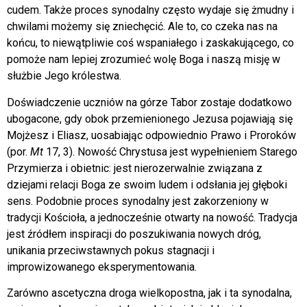
cudem. Także proces synodalny często wydaje się żmudny i
chwilami możemy się zniechęcić. Ale to, co czeka nas na
końcu, to niewątpliwie coś wspaniałego i zaskakującego, co
pomoże nam lepiej zrozumieć wolę Boga i naszą misję w
służbie Jego królestwa.
Doświadczenie uczniów na górze Tabor zostaje dodatkowo
ubogacone, gdy obok przemienionego Jezusa pojawiają się
Mojżesz i Eliasz, uosabiając odpowiednio Prawo i Proroków
(por.
Mt
17, 3). Nowość Chrystusa jest wypełnieniem Starego
Przymierza i obietnic: jest nierozerwalnie związana z
dziejami relacji Boga ze swoim ludem i odsłania jej głęboki
sens. Podobnie proces synodalny jest zakorzeniony w
tradycji Kościoła, a jednocześnie otwarty na nowość. Tradycja
jest źródłem inspiracji do poszukiwania nowych dróg,
unikania przeciwstawnych pokus stagnacji i
improwizowanego eksperymentowania.
Zarówno ascetyczna droga wielkopostna, jak i ta synodalna,