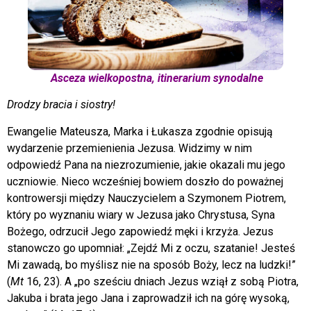
Asceza wielkopostna, itinerarium synodalne
Drodzy bracia i siostry!
Ewangelie Mateusza, Marka i Łukasza zgodnie opisują
wydarzenie przemienienia Jezusa. Widzimy w nim
odpowiedź Pana na niezrozumienie, jakie okazali mu jego
uczniowie. Nieco wcześniej bowiem doszło do poważnej
kontrowersji między Nauczycielem a Szymonem Piotrem,
który po wyznaniu wiary w Jezusa jako Chrystusa, Syna
Bożego, odrzucił Jego zapowiedź męki i krzyża. Jezus
stanowczo go upomniał: „Zejdź Mi z oczu, szatanie! Jesteś
Mi zawadą, bo myślisz nie na sposób Boży, lecz na ludzki!”
(
Mt
16, 23). A „po sześciu dniach Jezus wziął z sobą Piotra,
Jakuba i brata jego Jana i zaprowadził ich na górę wysoką,