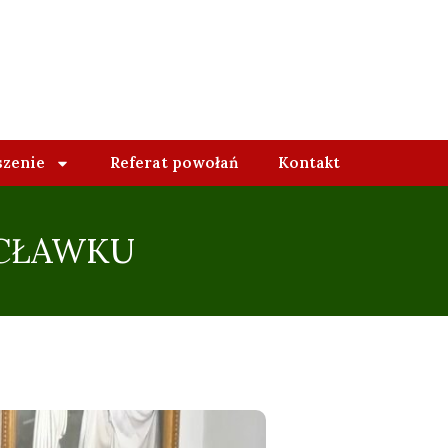
szenie
Referat powołań
Kontakt
OCŁAWKU