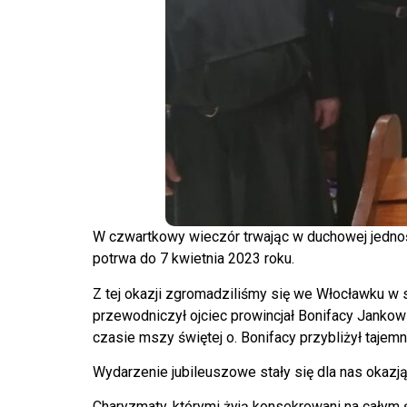
W czwartkowy wieczór trwając w duchowej jedno
potrwa do 7 kwietnia 2023 roku.
Z tej okazji zgromadziliśmy się we Włocławku w
przewodniczył ojciec prowincjał Bonifacy Jankow
czasie mszy świętej o. Bonifacy przybliżył tajem
Wydarzenie jubileuszowe stały się dla nas okazj
Charyzmaty, którymi żyją konsekrowani na całym