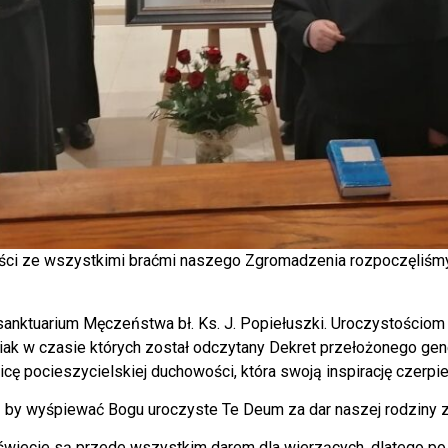
ści ze wszystkimi braćmi naszego Zgromadzenia rozpoczęliśmy
 sanktuarium Męczeństwa bł. Ks. J. Popiełuszki. Uroczystościo
iak w czasie których został odczytany Dekret przełożonego gen
nicę pocieszycielskiej duchowości, która swoją inspirację czerp
ą by wyśpiewać Bogu uroczyste Te Deum za dar naszej rodziny za
 świecie są przede wszystkim darem dla wierzących, dlatego po