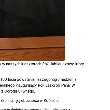
 w naszych klasztorach Rok Jubileuszowy, który
m 100 lecia powstania naszego Zgromadzenia
eralnego inaugurujący Rok Łaski od Pana. W
ie z Ogrodu Oliwnego.
konnej i jej obecności w Kościele.
 mszy świętej zgromadziliśmy się wraz z