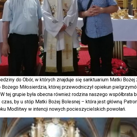
ziny do Obór, w których znajduje się sanktuarium Matki Bożej z
Bożego Miłosierdzia, której przewodniczył opiekun pielgrzymów
 W tej grupie była obecna również rodzina naszego współbrata br
 czas, by u stóp Matki Bożej Bolesnej – która jest główną Patro
u Modlitwy w intencji nowych pocieszycielskich powołań.