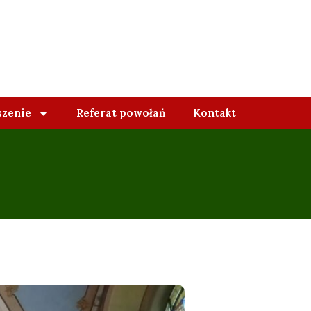
szenie
Referat powołań
Kontakt