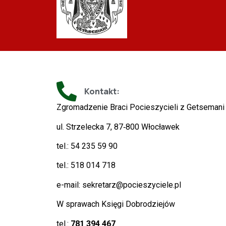
Kontakt:
Zgromadzenie Braci Pocieszycieli z Getsemani
ul. Strzelecka 7, 87‑800 Włocławek
tel.: 54 235 59 90
tel.: 518 014 718
e-mail:
sekretarz@pocieszyciele.pl
W sprawach Księgi Dobrodziejów
tel.:
781 394 467